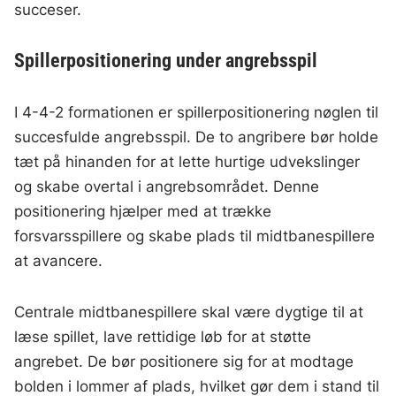
succeser.
Spillerpositionering under angrebsspil
I 4-4-2 formationen er spillerpositionering nøglen til
succesfulde angrebsspil. De to angribere bør holde
tæt på hinanden for at lette hurtige udvekslinger
og skabe overtal i angrebsområdet. Denne
positionering hjælper med at trække
forsvarsspillere og skabe plads til midtbanespillere
at avancere.
Centrale midtbanespillere skal være dygtige til at
læse spillet, lave rettidige løb for at støtte
angrebet. De bør positionere sig for at modtage
bolden i lommer af plads, hvilket gør dem i stand til