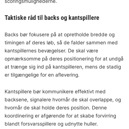
scoringsmulighederne.
Taktiske råd til backs og kantspillere
Backs bør fokusere på at opretholde bredde og
timingen af deres løb, så de falder sammen med
kantspillernes bevægelser. De skal være
opmærksomme på deres positionering for at undgå
at trænge sig ind på kantspilleren, mens de stadig
er tilgængelige for en aflevering.
Kantspillere bør kommunikere effektivt med
backsene, signalere hvornår de skal overlappe, og
hvornår de skal holde deres position. Denne
koordinering er afgørende for at skabe forvirring
blandt forsvarsspillere og udnytte huller.