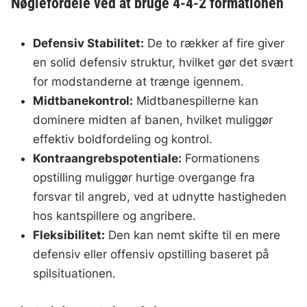
Nøglefordele ved at bruge 4-4-2 formationen
Defensiv Stabilitet:
De to rækker af fire giver
en solid defensiv struktur, hvilket gør det svært
for modstanderne at trænge igennem.
Midtbanekontrol:
Midtbanespillerne kan
dominere midten af banen, hvilket muliggør
effektiv boldfordeling og kontrol.
Kontraangrebspotentiale:
Formationens
opstilling muliggør hurtige overgange fra
forsvar til angreb, ved at udnytte hastigheden
hos kantspillere og angribere.
Fleksibilitet:
Den kan nemt skifte til en mere
defensiv eller offensiv opstilling baseret på
spilsituationen.