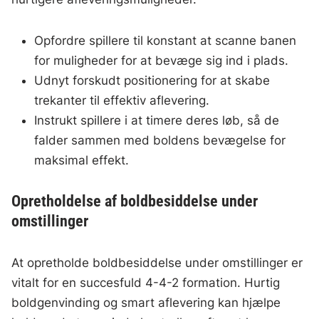
Opfordre spillere til konstant at scanne banen
for muligheder for at bevæge sig ind i plads.
Udnyt forskudt positionering for at skabe
trekanter til effektiv aflevering.
Instrukt spillere i at timere deres løb, så de
falder sammen med boldens bevægelse for
maksimal effekt.
Opretholdelse af boldbesiddelse under
omstillinger
At opretholde boldbesiddelse under omstillinger er
vitalt for en succesfuld 4-4-2 formation. Hurtig
boldgenvinding og smart aflevering kan hjælpe