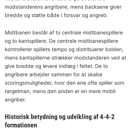
modstanderens angribere, mens backsene giver
bredde og støtte både i forsvar og angreb.
Midtbanen består af to centrale midtbanespillere
og to kantspillere. De centrale midtbanespillere
kontrollerer spillets tempo og distribuerer bolden,
mens kantspillerne strækker modstanderen ved at
give bredde og levere indlæg i feltet. De to
angribere arbejder sammen for at skabe
scoringsmuligheder, hvor den ene ofte spiller som
targetman, mens den anden er en mere mobil
angriber.
Historisk betydning og udvikling af 4-4-2
formationen