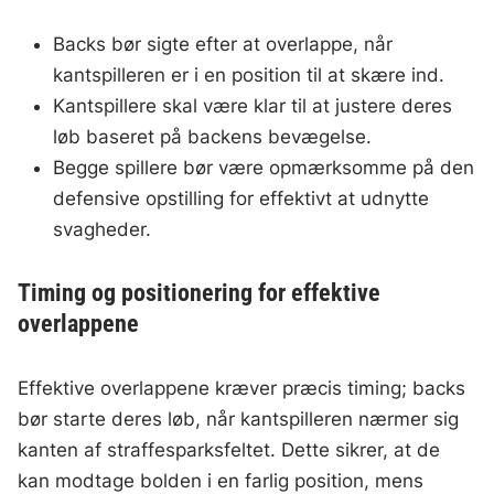
Backs bør sigte efter at overlappe, når
kantspilleren er i en position til at skære ind.
Kantspillere skal være klar til at justere deres
løb baseret på backens bevægelse.
Begge spillere bør være opmærksomme på den
defensive opstilling for effektivt at udnytte
svagheder.
Timing og positionering for effektive
overlappene
Effektive overlappene kræver præcis timing; backs
bør starte deres løb, når kantspilleren nærmer sig
kanten af straffesparksfeltet. Dette sikrer, at de
kan modtage bolden i en farlig position, mens