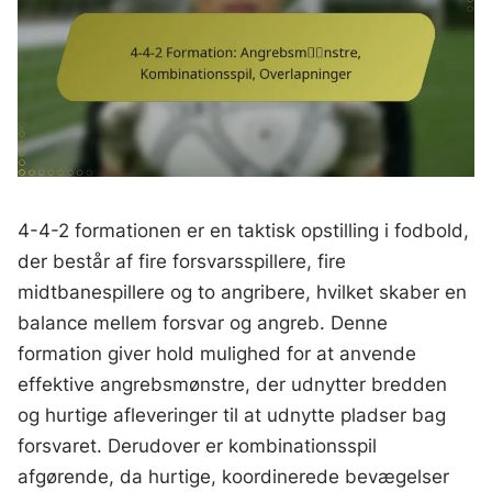
4-4-2 formationen er en taktisk opstilling i fodbold,
der består af fire forsvarsspillere, fire
midtbanespillere og to angribere, hvilket skaber en
balance mellem forsvar og angreb. Denne
formation giver hold mulighed for at anvende
effektive angrebsmønstre, der udnytter bredden
og hurtige afleveringer til at udnytte pladser bag
forsvaret. Derudover er kombinationsspil
afgørende, da hurtige, koordinerede bevægelser