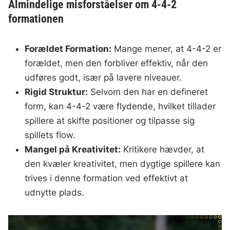
Almindelige misforståelser om 4-4-2
formationen
Forældet Formation:
Mange mener, at 4-4-2 er
forældet, men den forbliver effektiv, når den
udføres godt, især på lavere niveauer.
Rigid Struktur:
Selvom den har en defineret
form, kan 4-4-2 være flydende, hvilket tillader
spillere at skifte positioner og tilpasse sig
spillets flow.
Mangel på Kreativitet:
Kritikere hævder, at
den kvæler kreativitet, men dygtige spillere kan
trives i denne formation ved effektivt at
udnytte plads.