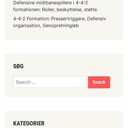
Defensive midtbanespillere i 4-4-2
formationen: Roller, beskyttelse, støtte
4-4-2 Formation: Pressertriggere, Defensiv
organisation, Genopretningløb
SØG
Search
for:
KATEGORIER