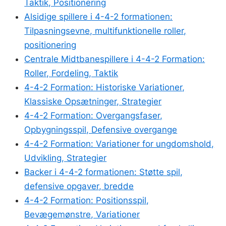
Taktik, Positionering
Alsidige spillere i 4-4-2 formationen:
Tilpasningsevne, multifunktionelle roller,
positionering
Centrale Midtbanespillere i 4-4-2 Formation:
Roller, Fordeling, Taktik
4-4-2 Formation: Historiske Variationer,
Klassiske Opsætninger, Strategier
4-4-2 Formation: Overgangsfaser,
Opbygningsspil, Defensive overgange
4-4-2 Formation: Variationer for ungdomshold,
Udvikling, Strategier
Backer i 4-4-2 formationen: Støtte spil,
defensive opgaver, bredde
4-4-2 Formation: Positionsspil,
Bevægemønstre, Variationer