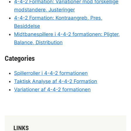
4-4-2 Formation: Variationer mod forskellige
modstandere, Justeringer
4-4-2 Formation: Kontraangreb, Pres,
Besiddelse
Midtbanespillere i 4-4-2 formationen: Pligter,
Balance, Distribution
Categories
Spillerroller i 4-4-2 formationen
Taktisk Analyse af 4-4-2 Formation
Variationer af 4-4-2 formationen
LINKS