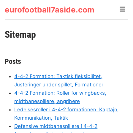
Skip
eurofootball7aside.com
Main
to
Men
content
Sitemap
Posts
4-4-2 Formation: Taktisk fleksibilitet,
Justeringer under spillet, Formationer
4-4-2 Formation: Roller for wingbacks,
midtbanespillere, angribere
Ledelsesroller i 4-4-2 formationen: Kaptajn,
Kommunikation, Taktik
Defensive midtbanespillere i 4-4-2