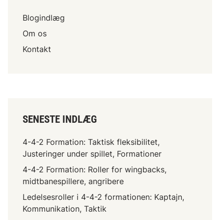
Blogindlæg
Om os
Kontakt
SENESTE INDLÆG
4-4-2 Formation: Taktisk fleksibilitet,
Justeringer under spillet, Formationer
4-4-2 Formation: Roller for wingbacks,
midtbanespillere, angribere
Ledelsesroller i 4-4-2 formationen: Kaptajn,
Kommunikation, Taktik